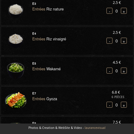
2.5 €
E3
Entrées
Riz nature
0
-
+
2.5 €
E4
Entrées
Riz vinaigré
0
-
+
4.5 €
E5
Entrées
Wakamé
0
-
+
6.8 €
E7
6 PIÈCES
Entrées
Gyoza
0
-
+
7.5 €
E8
Photos & Creation & WebSite & Video -
Entrées
Salade avocat saumon
laurancevisual
0
-
+