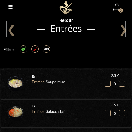
0
Retour
❮
❯
— Entrées —
Filtrer :
2.5 €
E1
Entrées
Soupe miso
0
-
+
2.5 €
E2
Entrées
Salade star
0
-
+