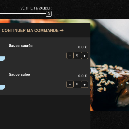
VÉRIFIER & VALIDER
3
CONTINUER MA COMMANDE
Sauce sucrée
0.0 €
0
-
+
Sauce salée
0.0 €
0
-
+